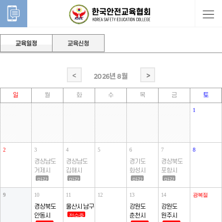
교육일정
교육신청
<
>
2026년
8월
일
월
화
수
목
금
토
1
2
3
4
5
6
7
8
경상남도
경상남도
경기도
경상북도
거제시
김해시
화성시
포항시
마감
마감
마감
마감
9
10
11
12
13
14
광복절
경상북도
울산시 남구
강원도
강원도
안동시
춘천시
원주시
접수중