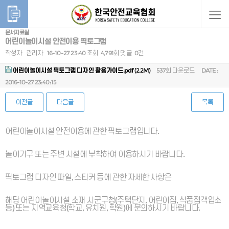
문서자료실
어린이놀이시설 안전이용 픽토그램
작성자
관리자
16-10-27 23:40
조회
4,791회
댓글
0건
어린이놀이시설 픽토그램 디자인 활용가이드.pdf
(2.2M)
537회 다운로드
DATE :
2016-10-27 23:40:15
이전글
다음글
목록
본문
어린이놀이시설 안전이용에 관한 픽토그램입니다.
놀이기구 또는 주변 시설에 부착하여 이용하시기 바랍니다.
픽토그램 디자인 파일, 스티커 등에 관한 자세한 사항은
해당 어린이놀이시설 소재 시군구청(주택단지, 어린이집, 식품접객업소
등) 또는 지역교육청(학교, 유치원, 학원)에 문의하시기 바랍니다.