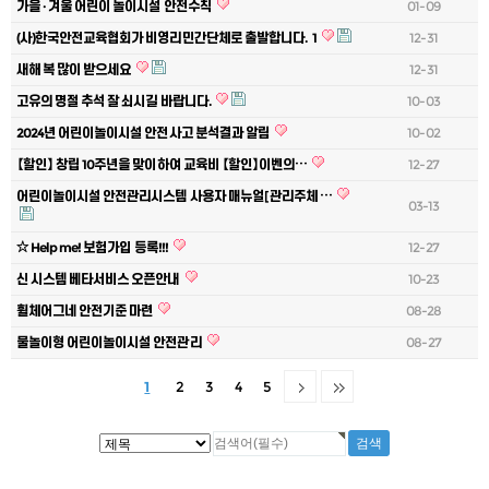
가을 · 겨울 어린이 놀이시설 안전수칙
01-09
(사)한국안전교육협회가 비영리민간단체로 출발합니다.
1
12-31
새해 복 많이 받으세요
12-31
고유의 명절 추석 잘 쇠시길 바랍니다.
10-03
2024년 어린이놀이시설 안전사고 분석결과 알림
10-02
【할인】 창립 10주년을 맞이하여 교육비 【할인】이벤의…
12-27
어린이놀이시설 안전관리시스템 사용자 매뉴얼[ 관리주체 …
03-13
☆ Help me! 보험가입 등록!!!
12-27
신 시스템 베타서비스 오픈안내
10-23
휠체어그네 안전기준 마련
08-28
물놀이형 어린이놀이시설 안전관리
08-27
1
2
3
4
5
게시물 검색