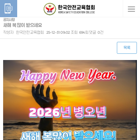
공지사항
새해 복 많이 받으세요
작성자
한국안전교육협회
25-12-31 09:02
조회
694회
댓글
0건
목록
본문