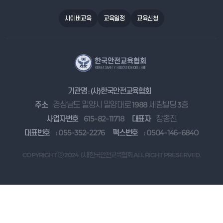
사이버교육
교육일정
교육신청
기관명 : (사)한국안전교육협회
주소
경상남도 밀양시 밀양대로 1988 세림빌딩 3층
사업자번호
615-82-11718
대표자
장종진
대표번호
: 055-352-2276
팩스번호
: 0504-146-6840
COPYRIGHT ⓒ 2024. (사)한국안전교육협회 ALL RIGHT PRESERVED.