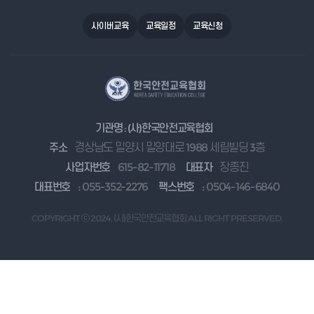
사이버교육
교육일정
교육신청
기관명 : (사)한국안전교육협회
주소
경상남도 밀양시 밀양대로 1988 세림빌딩 3층
사업자번호
615-82-11718
대표자
장종진
대표번호
: 055-352-2276
팩스번호
: 0504-146-6840
COPYRIGHT ⓒ 2024. (사)한국안전교육협회 ALL RIGHT PRESERVED.