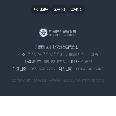
사이버교육
교육일정
교육신청
기관명 : (사)한국안전교육협회
주소
경상남도 밀양시 밀양대로 1988 세림빌딩 3층
사업자번호
615-82-11718
대표자
장종진
대표번호
: 055-352-2276
팩스번호
: 0504-146-6840
COPYRIGHT ⓒ 2024. (사)한국안전교육협회 ALL RIGHT PRESERVED.