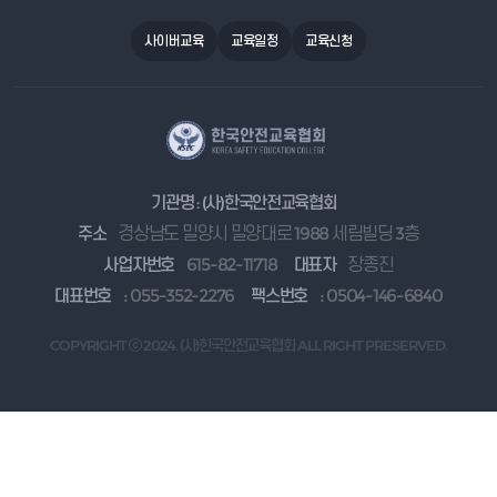
사이버교육
교육일정
교육신청
기관명 : (사)한국안전교육협회
주소
경상남도 밀양시 밀양대로 1988 세림빌딩 3층
사업자번호
615-82-11718
대표자
장종진
대표번호
: 055-352-2276
팩스번호
: 0504-146-6840
COPYRIGHT ⓒ 2024. (사)한국안전교육협회 ALL RIGHT PRESERVED.