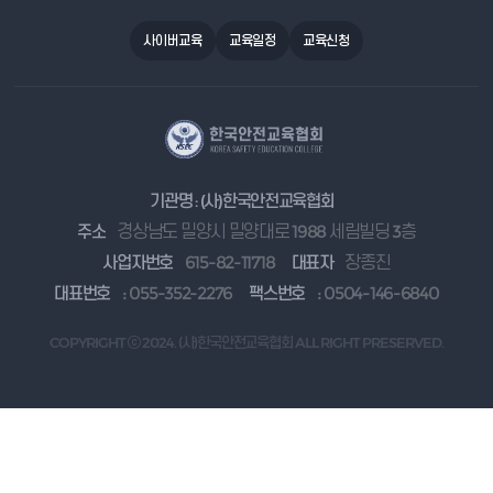
사이버교육
교육일정
교육신청
기관명 : (사)한국안전교육협회
주소
경상남도 밀양시 밀양대로 1988 세림빌딩 3층
사업자번호
615-82-11718
대표자
장종진
대표번호
: 055-352-2276
팩스번호
: 0504-146-6840
COPYRIGHT ⓒ 2024. (사)한국안전교육협회 ALL RIGHT PRESERVED.