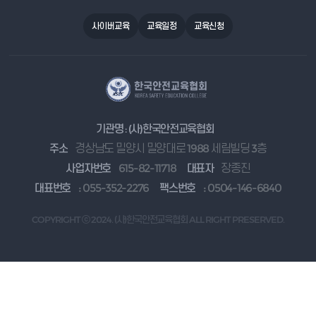
사이버교육
교육일정
교육신청
기관명 : (사)한국안전교육협회
주소
경상남도 밀양시 밀양대로 1988 세림빌딩 3층
사업자번호
615-82-11718
대표자
장종진
대표번호
: 055-352-2276
팩스번호
: 0504-146-6840
COPYRIGHT ⓒ 2024. (사)한국안전교육협회 ALL RIGHT PRESERVED.