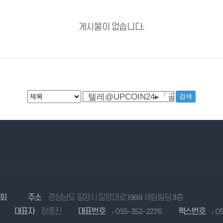
게시물이 없습니다.
협회
주소
경상남도 밀양시 밀양대로 1988 세림빌딩 3층
대표자
장종진
대표번호
: 055-352-2276
팩스번호
: 0