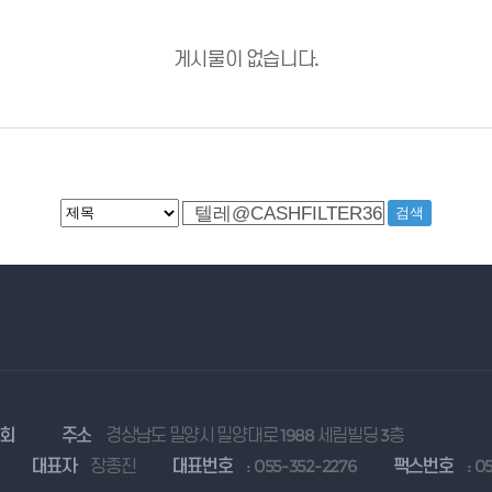
게시물이 없습니다.
협회
주소
경상남도 밀양시 밀양대로 1988 세림빌딩 3층
대표자
장종진
대표번호
: 055-352-2276
팩스번호
: 0