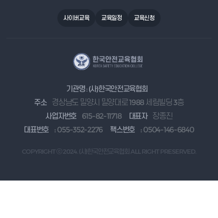
사이버교육
교육일정
교육신청
기관명 : (사)한국안전교육협회
주소
경상남도 밀양시 밀양대로 1988 세림빌딩 3층
사업자번호
615-82-11718
대표자
장종진
대표번호
: 055-352-2276
팩스번호
: 0504-146-6840
COPYRIGHT ⓒ 2024. (사)한국안전교육협회 ALL RIGHT PRESERVED.