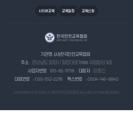
사이버교육
교육일정
교육신청
기관명 : (사)한국안전교육협회
주소
경상남도 밀양시 밀양대로 1988 세림빌딩 3층
사업자번호
615-82-11718
대표자
장종진
대표번호
: 055-352-2276
팩스번호
: 0504-146-6840
COPYRIGHT ⓒ 2024. (사)한국안전교육협회 ALL RIGHT PRESERVED.