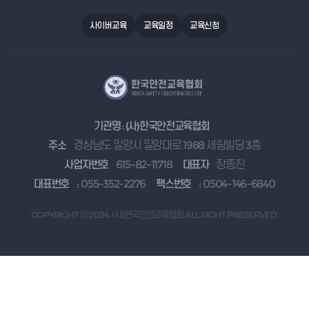
사이버교육
교육일정
교육신청
기관명 : (사)한국안전교육협회
주소
경상남도 밀양시 밀양대로 1988 세림빌딩 3층
사업자번호
615-82-11718
대표자
장종진
대표번호
: 055-352-2276
팩스번호
: 0504-146-6840
COPYRIGHT ⓒ 2024. (사)한국안전교육협회 ALL RIGHT PRESERVED.