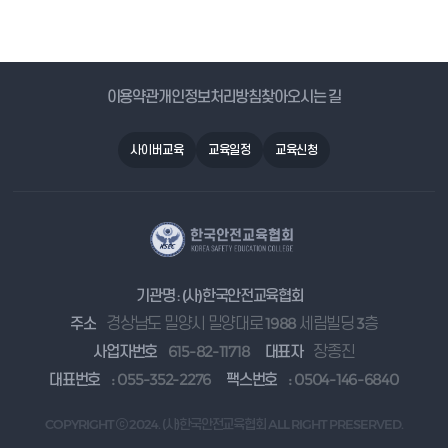
이용약관
개인정보처리방침
찾아오시는 길
사이버교육
교육일정
교육신청
기관명 : (사)한국안전교육협회
주소
경상남도 밀양시 밀양대로 1988 세림빌딩 3층
사업자번호
615-82-11718
대표자
장종진
대표번호
: 055-352-2276
팩스번호
: 0504-146-6840
COPYRIGHT ⓒ 2024. (사)한국안전교육협회 ALL RIGHT PRESERVED.