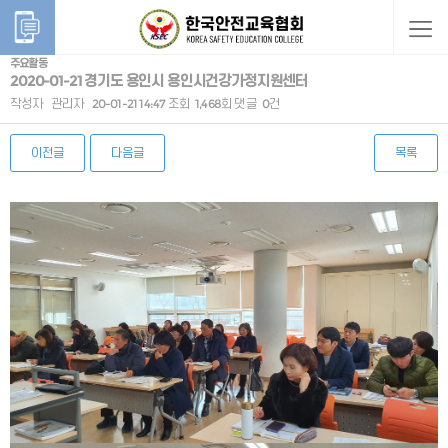
주요활동
2020-01-21 경기도 용인시 용인시건강가정지원센터
작성자
관리자
20-01-21 14:47
조회
1,468회
댓글
0건
이전글
다음글
목록
본문