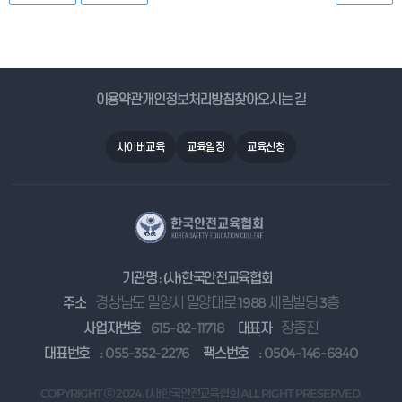
이용약관
개인정보처리방침
찾아오시는 길
사이버교육
교육일정
교육신청
기관명 : (사)한국안전교육협회
주소
경상남도 밀양시 밀양대로 1988 세림빌딩 3층
사업자번호
615-82-11718
대표자
장종진
대표번호
: 055-352-2276
팩스번호
: 0504-146-6840
COPYRIGHT ⓒ 2024. (사)한국안전교육협회 ALL RIGHT PRESERVED.