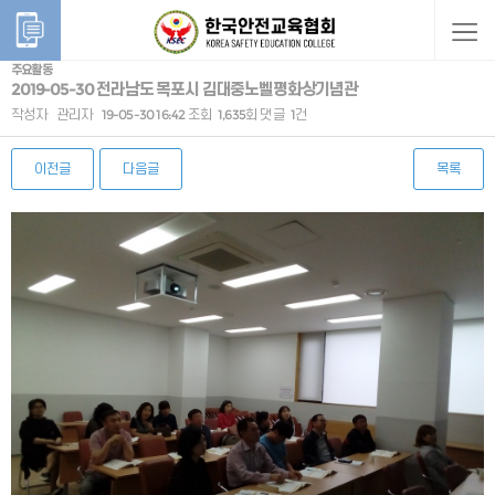
주요활동
2019-05-30 전라남도 목포시 김대중노벨평화상기념관
작성자
관리자
19-05-30 16:42
조회
1,635회
댓글
1건
이전글
다음글
목록
본문