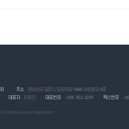
협회
주소
경상남도 밀양시 밀양대로 1988 세림빌딩 3층
대표자
장종진
대표번호
: 055-352-2276
팩스번호
: 0
안전교육협회 ALL RIGHT PRESERVED.