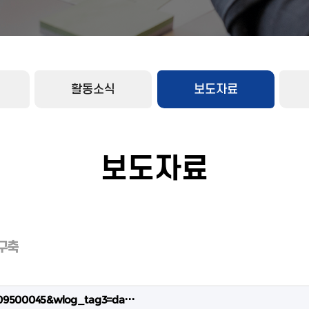
활동소식
보도자료
보도자료
 구축
70609500045&wlog_tag3=da…