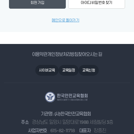
회원 가입
아이디 비밀번호 찾기
메인으로 돌아가기
이용약관
개인정보처리방침
찾아오시는 길
사이버교육
교육일정
교육신청
기관명 : (사)한국안전교육협회
주소
경상남도 밀양시 밀양대로 1988 세림빌딩 3층
사업자번호
615-82-11718
대표자
장종진